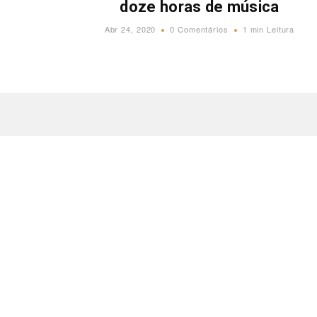
doze horas de música
Abr 24, 2020
0 Comentários
1 min Leitura