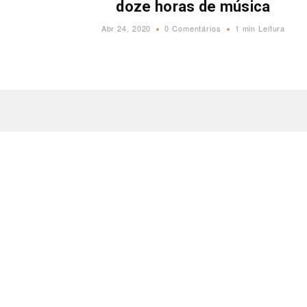
doze horas de música
Abr 24, 2020
0 Comentários
1 min Leitura