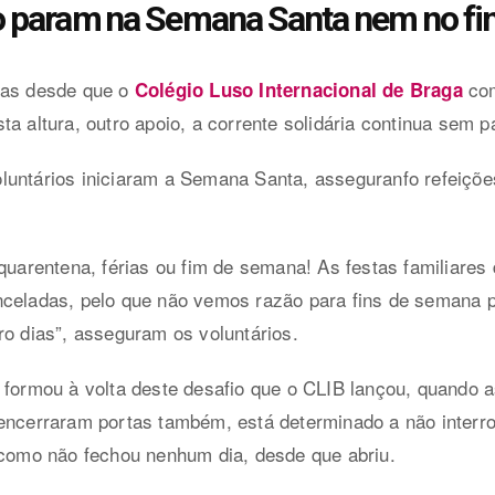
ão param na Semana Santa nem no f
nas desde que o
com
Colégio Luso Internacional de Braga
a altura, outro apoio, a corrente solidária continua sem p
untários iniciaram a Semana Santa, asseguranfo refeições
 quarentena, férias ou fim de semana! As festas familiare
nceladas, pelo que não vemos razão para fins de semana 
ro dias”, asseguram os voluntários.
 formou à volta deste desafio que o CLIB lançou, quando 
encerraram portas também, está determinado a não interro
 como não fechou nenhum dia, desde que abriu.